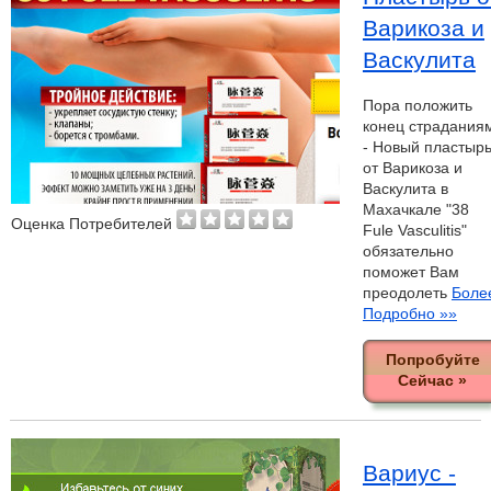
Варикоза и
Васкулита
Пора положить
конец страдания
- Новый пластыр
от Варикоза и
Васкулита в
Махачкале "38
Оценка Потребителей
Fule Vasculitis"
обязательно
поможет Вам
преодолеть
Боле
Подробно »»
Попробуйте
Сейчас »
Вариус -