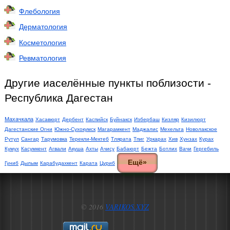
Флебология
Дерматология
Косметология
Ревматология
Другие иаселённые пункты поблизости -
Республика Дагестан
Махачкала
Хасавюрт
Дербент
Каспийск
Буйнакск
Избербаш
Кизляр
Кизилюрт
Дагестанские Огни
Южно-Сухокумск
Магарамкент
Маджалис
Мехельта
Новолакское
Рутул
Сангар
Тарумовка
Терекли-Мектеб
Тлярата
Тпиг
Уркарах
Хив
Хунзах
Курах
Кумух
Касумкент
Агвали
Акуша
Ахты
Ачису
Бабаюрт
Бежта
Ботлих
Вачи
Гергебиль
Ещё»
Гуниб
Дылым
Карабудахкент
Карата
Цуриб
© 2016
VARIKOS.XYZ