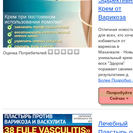
Крем от
Варикоза
Отличная новост
для всех, кто хоч
избавиться от
варикоза в
Махачкале - Нов
Оценка Потребителей
уникальный крем
воск "Здоров"
поражает своими
результатами д
Более Подробно 
Попробуйте
Сейчас »
Лечебный
Пластырь о